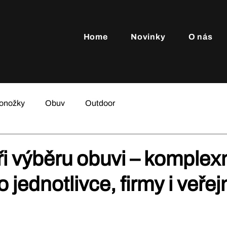
Home
Novinky
O nás
onožky
Obuv
Outdoor
i výběru obuvi – komplex
 jednotlivce, firmy i veřej