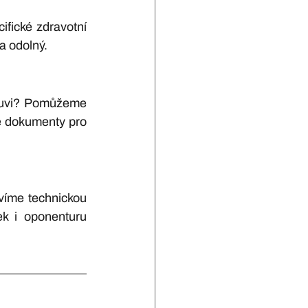
fické zdravotní 
a odolný.
buvi? Pomůžeme 
é dokumenty pro 
víme technickou 
ek i oponenturu 