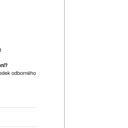
t
ení?
edek odborného 