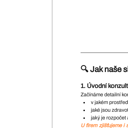
🔍 
Jak naše s
1. 
Úvodní konzul
Začínáme detailní kon
v jakém prostřed
jaké jsou zdravot
jaký je rozpočet
U firem zjišťujeme i