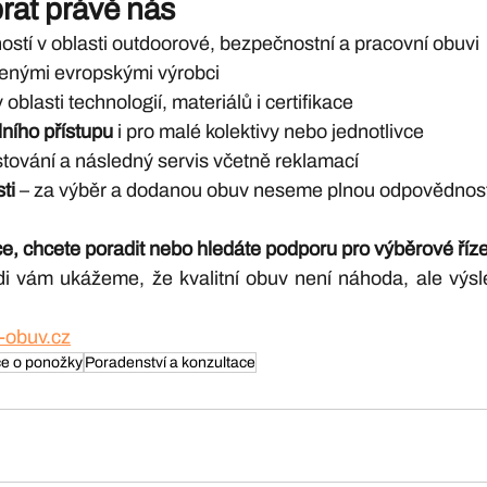
brat právě nás
ostí v oblasti outdoorové, bezpečnostní a pracovní obuvi
řenými evropskými výrobci
oblasti technologií, materiálů i certifikace
lního přístupu
 i pro malé kolektivy nebo jednotlivce
estování a následný servis včetně reklamací
ti
 – za výběr a dodanou obuv neseme plnou odpovědnos
e, chcete poradit nebo hledáte podporu pro výběrové říz
i vám ukážeme, že kvalitní obuv není náhoda, ale výsl
-obuv.cz
e o ponožky
Poradenství a konzultace