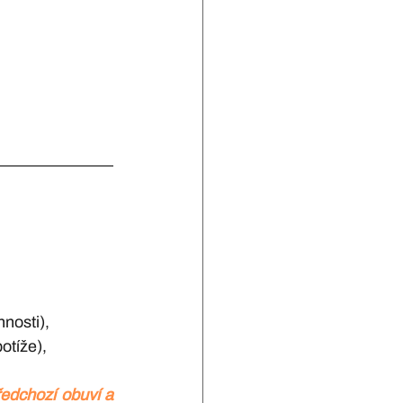
nnosti),
otíže),
edchozí obuví a 