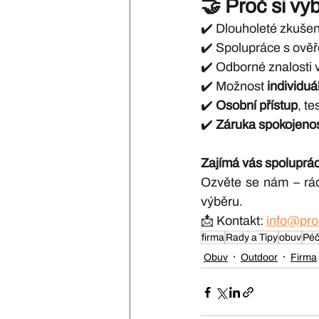
🤝 
Proč si vy
✔️ Dlouholeté zkušen
✔️ Spolupráce s ově
✔️ Odborné znalosti v 
✔️ Možnost 
individuá
✔️ 
Osobní přístup
, t
✔️ 
Záruka spokojenos
Zajímá vás spoluprác
Ozvěte se nám – rád
výběru.
📩 Kontakt: 
info@pro
firma
Rady a Tipy
obuv
Péč
Obuv
Outdoor
Firma