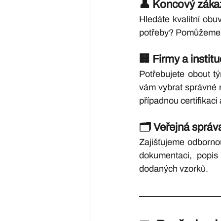
👤 
Koncový záka
Hledáte kvalitní obu
potřeby? Pomůžeme vá
🏢 
Firmy a instit
Potřebujete obout 
vám vybrat správné m
případnou certifikaci
🗂️ 
Veřejná správa
Zajišťujeme odborno
dokumentaci, popis 
dodaných vzorků.