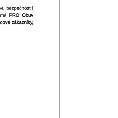
í, bezpečnost i 
rmě 
PRO Obuv
cové zákazníky, 