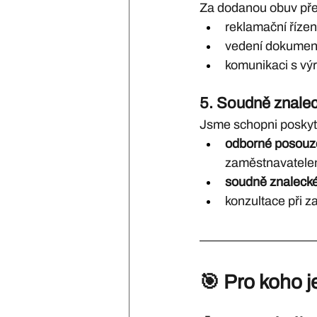
Za dodanou obuv pře
reklamační řízen
vedení dokumen
komunikaci s vý
5. 
Soudně znalec
Jsme schopni poskyt
odborné posouze
zaměstnavatelem
soudně znaleck
konzultace při z
🎯 
Pro koho j