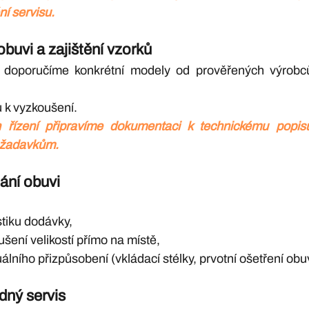
í servisu.
buvi a zajištění vzorků
 doporučíme konkrétní modely od prověřených výrobc
 k vyzkoušení.
řízení připravíme dokumentaci k technickému popisu, 
ožadavkům.
dání obuvi
stiku dodávky,
šení velikostí přímo na místě,
lního přizpůsobení (vkládací stélky, prvotní ošetření obuvi
dný servis