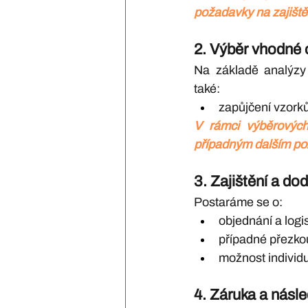
požadavky na zajištěn
2. 
Výběr vhodné o
Na základě analýzy
také:
zapůjčení vzorků
V rámci výběrových 
případným dalším p
3. 
Zajištění a do
Postaráme se o:
objednání a logi
případné přezkou
možnost individuá
4. 
Záruka a násle