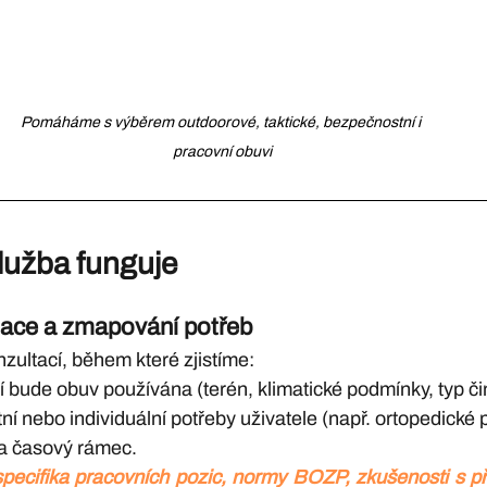
Pomáháme s výběrem outdoorové, taktické, bezpečnostní i 
pracovní obuvi
lužba funguje
tace a zmapování potřeb
zultací, během které zjistíme:
í bude obuv používána (terén, klimatické podmínky, typ či
ní nebo individuální potřeby uživatele (např. ortopedické p
 a časový rámec.
 specifika pracovních pozic, normy BOZP, zkušenosti s př