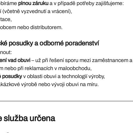
bíráme 
plnou záruku
 a v případě potřeby zajišťujeme:
í (včetně vyzvednutí a vrácení),
tace,
robcem nebo distributorem.
ké posudky a odborné poradenství
nout:
ní vad obuvi
 – už při řešení sporu mezi zaměstnancem a
 nebo při reklamacích v maloobchodu,
é posudky
 v oblasti obuvi a technologií výroby,
akázkové výrobě nebo vývoji obuvi na míru.
e služba určena