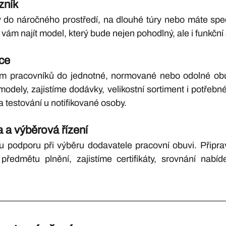
zník
v do náročného prostředí, na dlouhé túry nebo máte speci
m najít model, který bude nejen pohodlný, ale i funkční 
uce
tým pracovníků do jednotné, normované nebo odolné o
odely, zajistíme dodávky, velikostní sortiment i potřebn
 a testování u notifikované osoby.
 a výběrová řízení
u podporu při výběru dodavatele pracovní obuvi. Připra
předmětu plnění, zajistíme certifikáty, srovnání nabíd