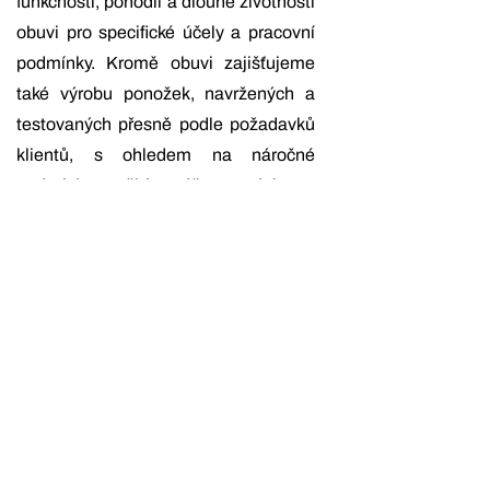
funkčnosti, pohodlí a dlouhé životnosti
obuvi pro specifické účely a pracovní
podmínky. Kromě obuvi zajišťujeme
také výrobu ponožek, navržených a
testovaných přesně podle požadavků
klientů, s ohledem na náročné
podmínky použití a zvýšenou odolnost.
Naší prioritou je dodávat produkty,
které nejen splňují, ale často i
překonávají očekávání zákazníků.
Asistence při
reklamačním řízení
Našim zákazníkům nabízíme
zastoupení při reklamačním řízení